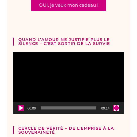
OUI, je veux mon cadeau !
QUAND L’AMOUR NE JUSTIFIE PLUS LE
SILENCE – C’EST SORTIR DE LA SURVIE
Lecteur
vidéo
00:00
09:14
CERCLE DE VÉRITÉ – DE L’EMPRISE À LA
SOUVERAINETÉ