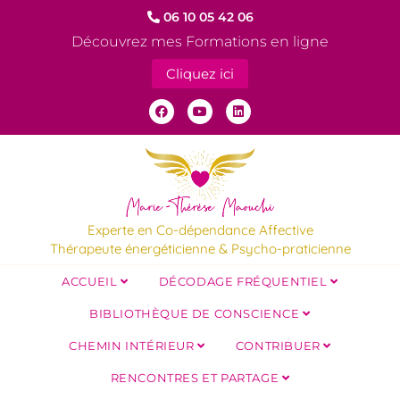
06 10 05 42 06
Découvrez mes Formations en ligne
Cliquez ici
Experte en Co-dépendance Affective
Thérapeute énergéticienne & Psycho-praticienne
ACCUEIL
DÉCODAGE FRÉQUENTIEL
BIBLIOTHÈQUE DE CONSCIENCE
CHEMIN INTÉRIEUR
CONTRIBUER
RENCONTRES ET PARTAGE