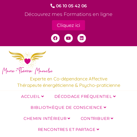
06 10 05 42 06
Découvrez mes Formations en ligne
Cliquez ici
Experte en Co-dépendance Affective
Thérapeute énergéticienne & Psycho-praticienne
ACCUEIL
DÉCODAGE FRÉQUENTIEL
BIBLIOTHÈQUE DE CONSCIENCE
CHEMIN INTÉRIEUR
CONTRIBUER
RENCONTRES ET PARTAGE