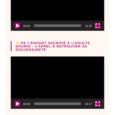
00:00
11:20
DE L’ENFANT SACRIFIÉ À L’ADULTE
SOUMIS – L’APPEL À RETROUVER SA
SOUVERAINETÉ
Lecteur
vidéo
00:00
04:17