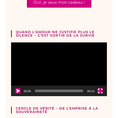
OUI, je veux mon cadeau !
QUAND L’AMOUR NE JUSTIFIE PLUS LE
SILENCE – C’EST SORTIR DE LA SURVIE
Lecteur
vidéo
00:00
09:14
CERCLE DE VÉRITÉ – DE L’EMPRISE À LA
SOUVERAINETÉ