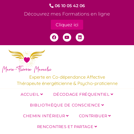
06 10 05 42 06
Découvrez mes Formations en ligne
Cliquez ici
Experte en Co-dépendance Affective
Thérapeute énergéticienne & Psycho-praticienne
ACCUEIL
DÉCODAGE FRÉQUENTIEL
BIBLIOTHÈQUE DE CONSCIENCE
CHEMIN INTÉRIEUR
CONTRIBUER
RENCONTRES ET PARTAGE