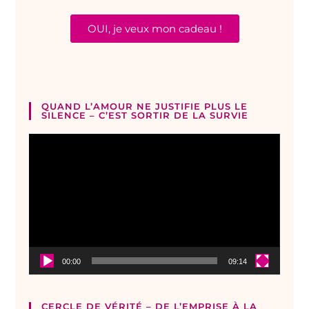
OUI, je veux mon cadeau !
QUAND L’AMOUR NE JUSTIFIE PLUS LE
SILENCE – C’EST SORTIR DE LA SURVIE
Lecteur
vidéo
00:00
09:14
CERCLE DE VÉRITÉ – DE L’EMPRISE À LA