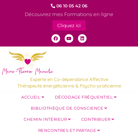
06 10 05 42 06
Découvrez mes Formations en ligne
Cliquez ici
Experte en Co-dépendance Affective
Thérapeute énergéticienne & Psycho-praticienne
ACCUEIL
DÉCODAGE FRÉQUENTIEL
BIBLIOTHÈQUE DE CONSCIENCE
CHEMIN INTÉRIEUR
CONTRIBUER
RENCONTRES ET PARTAGE