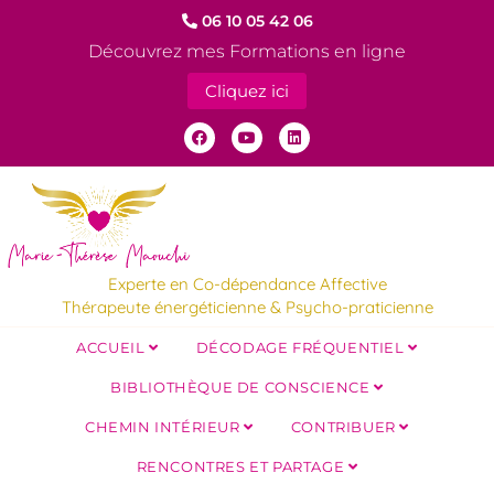
06 10 05 42 06
Découvrez mes Formations en ligne
Cliquez ici
Experte en Co-dépendance Affective
Thérapeute énergéticienne & Psycho-praticienne
ACCUEIL
DÉCODAGE FRÉQUENTIEL
BIBLIOTHÈQUE DE CONSCIENCE
CHEMIN INTÉRIEUR
CONTRIBUER
RENCONTRES ET PARTAGE