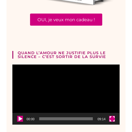
OUI, je veux mon cadeau !
QUAND L’AMOUR NE JUSTIFIE PLUS LE
SILENCE – C’EST SORTIR DE LA SURVIE
Lecteur
vidéo
00:00
09:14