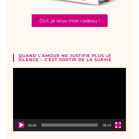
OUI, je veux mon cadeau !
QUAND L’AMOUR NE JUSTIFIE PLUS LE
SILENCE – C’EST SORTIR DE LA SURVIE
Lecteur
vidéo
00:00
09:14