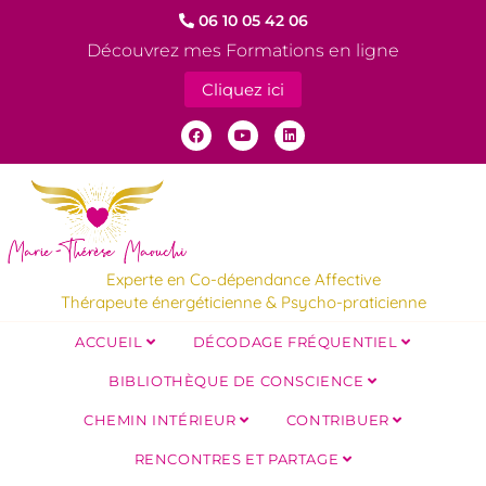
06 10 05 42 06
Découvrez mes Formations en ligne
Cliquez ici
Experte en Co-dépendance Affective
Thérapeute énergéticienne & Psycho-praticienne
ACCUEIL
DÉCODAGE FRÉQUENTIEL
BIBLIOTHÈQUE DE CONSCIENCE
CHEMIN INTÉRIEUR
CONTRIBUER
RENCONTRES ET PARTAGE