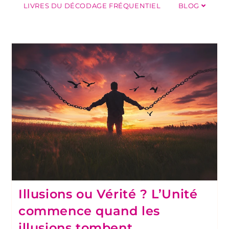
LIVRES DU DÉCODAGE FRÉQUENTIEL
BLOG
Illusions ou Vérité ? L’Unité
commence quand les
illusions tombent