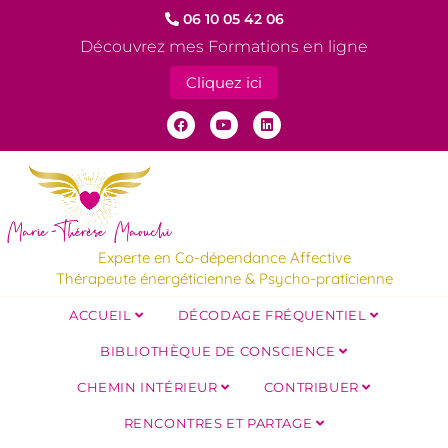
06 10 05 42 06
Découvrez mes Formations en ligne
Cliquez ici
Experte en Co-dépendance Affective
Thérapeute énergéticienne & Psycho-praticienne
ACCUEIL
DÉCODAGE FRÉQUENTIEL
BIBLIOTHÈQUE DE CONSCIENCE
CHEMIN INTÉRIEUR
CONTRIBUER
RENCONTRES ET PARTAGE