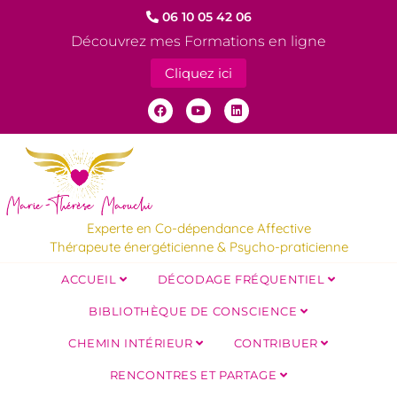
06 10 05 42 06
Découvrez mes Formations en ligne
Cliquez ici
Experte en Co-dépendance Affective
Thérapeute énergéticienne & Psycho-praticienne
ACCUEIL
DÉCODAGE FRÉQUENTIEL
BIBLIOTHÈQUE DE CONSCIENCE
CHEMIN INTÉRIEUR
CONTRIBUER
RENCONTRES ET PARTAGE