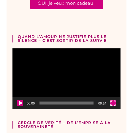
OUI, je veux mon cadeau !
QUAND L’AMOUR NE JUSTIFIE PLUS LE
SILENCE – C’EST SORTIR DE LA SURVIE
Lecteur
vidéo
00:00
09:14
CERCLE DE VÉRITÉ – DE L’EMPRISE À LA
SOUVERAINETÉ