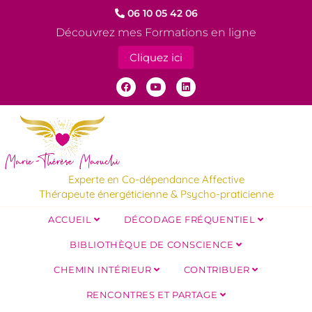
06 10 05 42 06
Découvrez mes Formations en ligne
Cliquez ici
Experte en Co-dépendance Affective
Thérapeute énergéticienne & Psycho-praticienne
ACCUEIL
DÉCODAGE FRÉQUENTIEL
BIBLIOTHÈQUE DE CONSCIENCE
CHEMIN INTÉRIEUR
CONTRIBUER
RENCONTRES ET PARTAGE