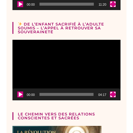
00:00
11:20
DE L’ENFANT SACRIFIÉ À L’ADULTE
SOUMIS – L’APPEL À RETROUVER SA
SOUVERAINETÉ
Lecteur
vidéo
00:00
04:17
LE CHEMIN VERS DES RELATIONS
CONSCIENTES ET SACRÉES