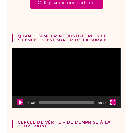
OUI, je veux mon cadeau !
QUAND L’AMOUR NE JUSTIFIE PLUS LE
SILENCE – C’EST SORTIR DE LA SURVIE
Lecteur
vidéo
00:00
09:14
CERCLE DE VÉRITÉ – DE L’EMPRISE À LA
SOUVERAINETÉ