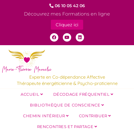
06 10 05 42 06
Découvrez mes Formations en ligne
Cliquez ici
Experte en Co-dépendance Affective
Thérapeute énergéticienne & Psycho-praticienne
ACCUEIL
DÉCODAGE FRÉQUENTIEL
BIBLIOTHÈQUE DE CONSCIENCE
CHEMIN INTÉRIEUR
CONTRIBUER
RENCONTRES ET PARTAGE