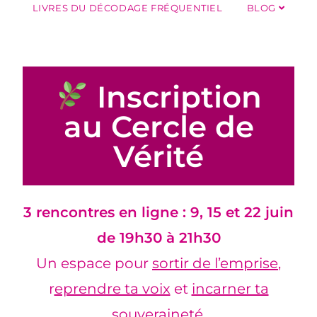
LIVRES DU DÉCODAGE FRÉQUENTIEL
BLOG
Inscription
au Cercle de
Vérité
3 rencontres en ligne : 9, 15 et 22 juin
de 19h30 à 21h30
Un espace pour
sortir de l’emprise
,
r
eprendre ta voix
et
incarner ta
souveraineté
.