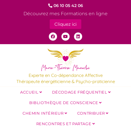
06 10 05 42 06
Découvrez mes Formations en ligne
Cliquez ici
Experte en Co-dépendance Affective
Thérapeute énergéticienne & Psycho-praticienne
ACCUEIL
DÉCODAGE FRÉQUENTIEL
BIBLIOTHÈQUE DE CONSCIENCE
CHEMIN INTÉRIEUR
CONTRIBUER
RENCONTRES ET PARTAGE