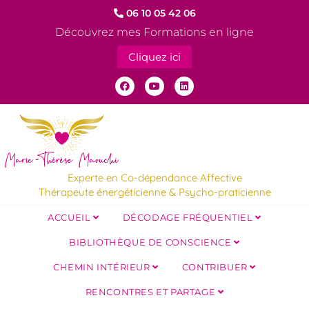
06 10 05 42 06
Découvrez mes Formations en ligne
Cliquez ici
Experte en Co-dépendance Affective
Thérapeute énergéticienne & Psycho-praticienne
ACCUEIL
DÉCODAGE FRÉQUENTIEL
BIBLIOTHÈQUE DE CONSCIENCE
CHEMIN INTÉRIEUR
CONTRIBUER
RENCONTRES ET PARTAGE