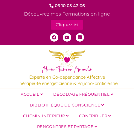
06 10 05 42 06
Découvrez mes Formations en ligne
Cliquez ici
Experte en Co-dépendance Affective
Thérapeute énergéticienne & Psycho-praticienne
ACCUEIL
DÉCODAGE FRÉQUENTIEL
BIBLIOTHÈQUE DE CONSCIENCE
CHEMIN INTÉRIEUR
CONTRIBUER
RENCONTRES ET PARTAGE