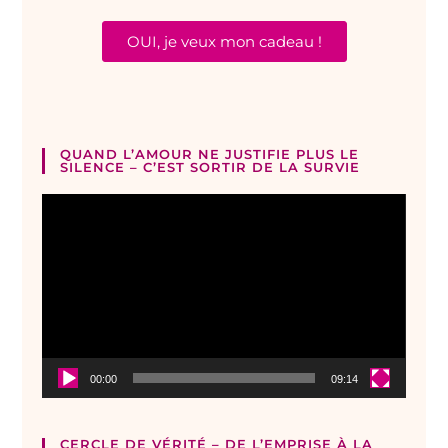
OUI, je veux mon cadeau !
QUAND L’AMOUR NE JUSTIFIE PLUS LE
SILENCE – C’EST SORTIR DE LA SURVIE
Lecteur
vidéo
00:00
09:14
CERCLE DE VÉRITÉ – DE L’EMPRISE À LA