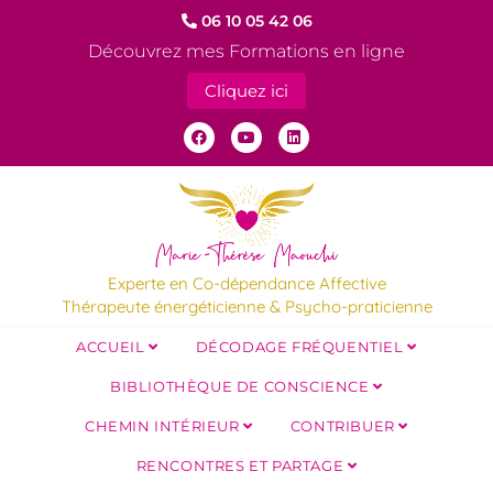
06 10 05 42 06
Découvrez mes Formations en ligne
Cliquez ici
Experte en Co-dépendance Affective
Thérapeute énergéticienne & Psycho-praticienne
ACCUEIL
DÉCODAGE FRÉQUENTIEL
BIBLIOTHÈQUE DE CONSCIENCE
CHEMIN INTÉRIEUR
CONTRIBUER
RENCONTRES ET PARTAGE