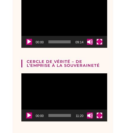
Lecteur
vidéo
00:00
09:14
CERCLE DE VÉRITÉ – DE
L’EMPRISE À LA SOUVERAINETÉ
Lecteur
vidéo
00:00
11:20