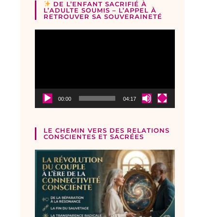
DE L’ENFANT SACRIFIÉ À
L’ADULTE SOUMIS – L’APPEL À
RETROUVER SA SOUVERAINETÉ
Lecteur
vidéo
00:00
04:17
LE CHEMIN VERS DES RELATIONS
CONSCIENTES ET SACRÉES