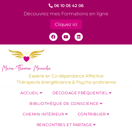
06 10 05 42 06
Découvrez mes Formations en ligne
Cliquez ici
Experte en Co-dépendance Affective
Thérapeute énergéticienne & Psycho-praticienne
ACCUEIL
DÉCODAGE FRÉQUENTIEL
BIBLIOTHÈQUE DE CONSCIENCE
CHEMIN INTÉRIEUR
CONTRIBUER
RENCONTRES ET PARTAGE