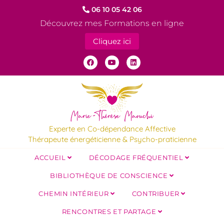
06 10 05 42 06
Découvrez mes Formations en ligne
Cliquez ici
Experte en Co-dépendance Affective
Thérapeute énergéticienne & Psycho-praticienne
ACCUEIL
DÉCODAGE FRÉQUENTIEL
BIBLIOTHÈQUE DE CONSCIENCE
CHEMIN INTÉRIEUR
CONTRIBUER
RENCONTRES ET PARTAGE