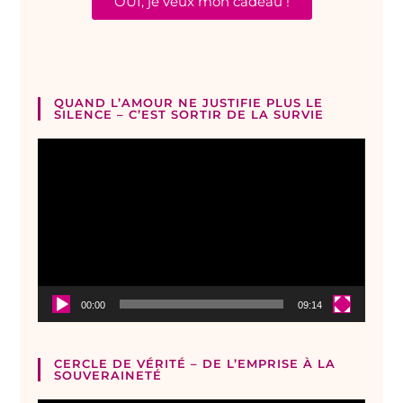
OUI, je veux mon cadeau !
QUAND L’AMOUR NE JUSTIFIE PLUS LE
SILENCE – C’EST SORTIR DE LA SURVIE
Lecteur
vidéo
00:00
09:14
CERCLE DE VÉRITÉ – DE L’EMPRISE À LA
SOUVERAINETÉ