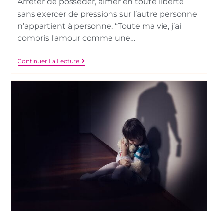
Arrêter de posséder, aimer en toute liberté
sans exercer de pressions sur l’autre personne
n’appartient à personne. “Toute ma vie, j’ai
compris l’amour comme une…
Continuer La Lecture