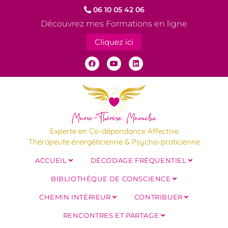
06 10 05 42 06
Découvrez mes Formations en ligne
Cliquez ici
Experte en Co-dépendance Affective
Thérapeute énergéticienne & Psycho-praticienne
ACCUEIL
DÉCODAGE FRÉQUENTIEL
BIBLIOTHÈQUE DE CONSCIENCE
CHEMIN INTÉRIEUR
CONTRIBUER
RENCONTRES ET PARTAGE