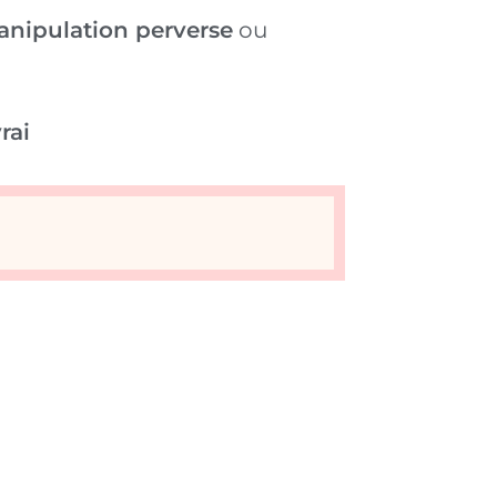
anipulation perverse
ou
rai