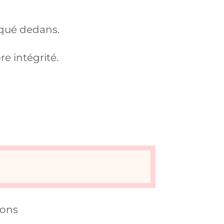
nqué dedans.
e intégrité.
ions