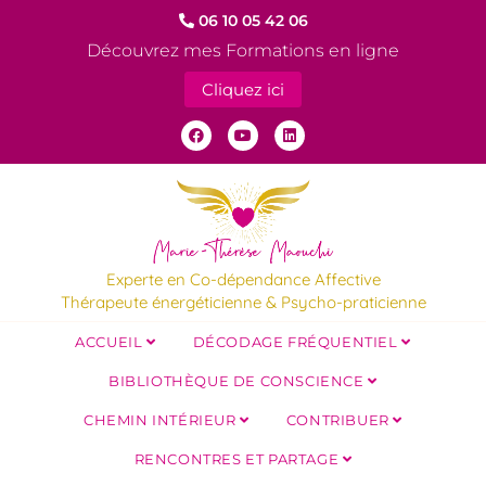
06 10 05 42 06
Découvrez mes Formations en ligne
Cliquez ici
Experte en Co-dépendance Affective
Thérapeute énergéticienne & Psycho-praticienne
ACCUEIL
DÉCODAGE FRÉQUENTIEL
BIBLIOTHÈQUE DE CONSCIENCE
CHEMIN INTÉRIEUR
CONTRIBUER
RENCONTRES ET PARTAGE