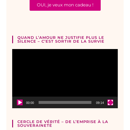
OUI, je veux mon cadeau !
QUAND L’AMOUR NE JUSTIFIE PLUS LE
SILENCE – C’EST SORTIR DE LA SURVIE
Lecteur
vidéo
00:00
09:14
CERCLE DE VÉRITÉ – DE L’EMPRISE À LA
SOUVERAINETÉ