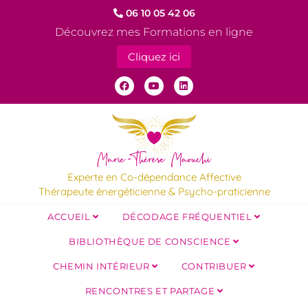
06 10 05 42 06
Découvrez mes Formations en ligne
Cliquez ici
Experte en Co-dépendance Affective
Thérapeute énergéticienne & Psycho-praticienne
ACCUEIL
DÉCODAGE FRÉQUENTIEL
BIBLIOTHÈQUE DE CONSCIENCE
CHEMIN INTÉRIEUR
CONTRIBUER
RENCONTRES ET PARTAGE