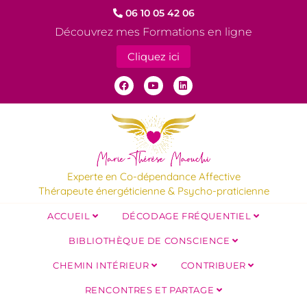
06 10 05 42 06
Découvrez mes Formations en ligne
Cliquez ici
Experte en Co-dépendance Affective
Thérapeute énergéticienne & Psycho-praticienne
ACCUEIL
DÉCODAGE FRÉQUENTIEL
BIBLIOTHÈQUE DE CONSCIENCE
CHEMIN INTÉRIEUR
CONTRIBUER
RENCONTRES ET PARTAGE