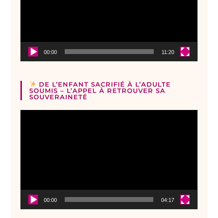
00:00
11:20
DE L’ENFANT SACRIFIÉ À L’ADULTE
SOUMIS – L’APPEL À RETROUVER SA
SOUVERAINETÉ
Lecteur
vidéo
00:00
04:17