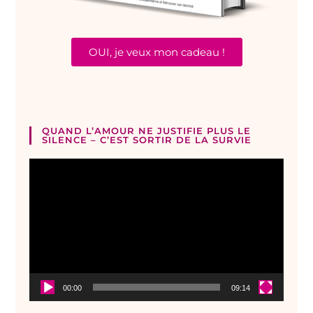
OUI, je veux mon cadeau !
QUAND L’AMOUR NE JUSTIFIE PLUS LE
SILENCE – C’EST SORTIR DE LA SURVIE
Lecteur
vidéo
00:00
09:14