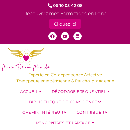
06 10 05 42 06
Découvrez mes Formations en ligne
Cliquez ici
Experte en Co-dépendance Affective
Thérapeute énergéticienne & Psycho-praticienne
ACCUEIL
DÉCODAGE FRÉQUENTIEL
BIBLIOTHÈQUE DE CONSCIENCE
CHEMIN INTÉRIEUR
CONTRIBUER
RENCONTRES ET PARTAGE