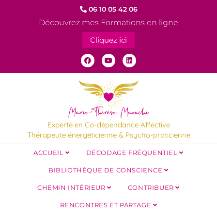
06 10 05 42 06
Découvrez mes Formations en ligne
Cliquez ici
Experte en Co-dépendance Affective
Thérapeute énergéticienne & Psycho-praticienne
ACCUEIL
DÉCODAGE FRÉQUENTIEL
BIBLIOTHÈQUE DE CONSCIENCE
CHEMIN INTÉRIEUR
CONTRIBUER
RENCONTRES ET PARTAGE