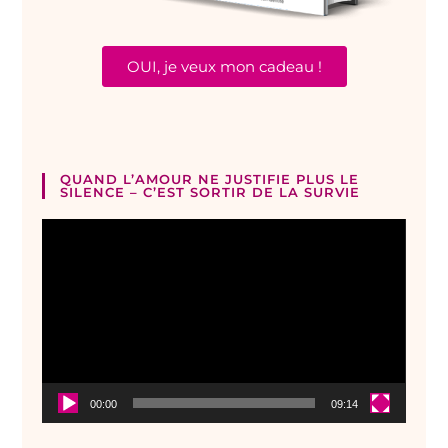
OUI, je veux mon cadeau !
QUAND L’AMOUR NE JUSTIFIE PLUS LE
SILENCE – C’EST SORTIR DE LA SURVIE
Lecteur
vidéo
00:00
09:14