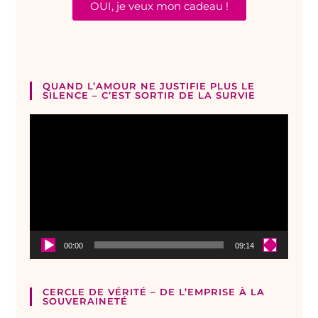
OUI, je veux mon cadeau !
QUAND L’AMOUR NE JUSTIFIE PLUS LE
SILENCE – C’EST SORTIR DE LA SURVIE
Lecteur
vidéo
00:00
09:14
CERCLE DE VÉRITÉ – DE L’EMPRISE À LA
SOUVERAINETÉ