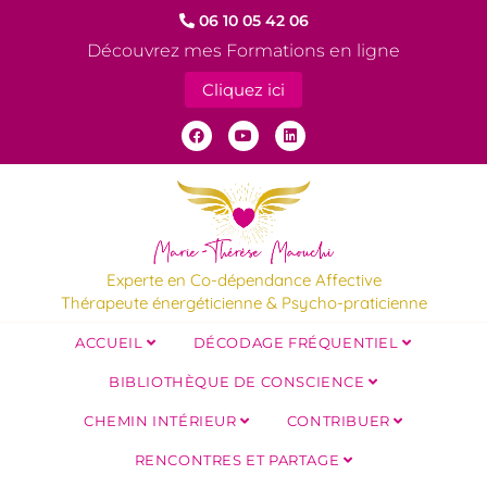
06 10 05 42 06
Découvrez mes Formations en ligne
Cliquez ici
Experte en Co-dépendance Affective
Thérapeute énergéticienne & Psycho-praticienne
ACCUEIL
DÉCODAGE FRÉQUENTIEL
BIBLIOTHÈQUE DE CONSCIENCE
CHEMIN INTÉRIEUR
CONTRIBUER
RENCONTRES ET PARTAGE