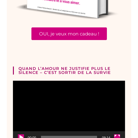
OUI, je veux mon cadeau !
QUAND L’AMOUR NE JUSTIFIE PLUS LE
SILENCE – C’EST SORTIR DE LA SURVIE
Lecteur
vidéo
00:00
09:14