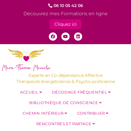
06 10 05 42 06
Découvrez mes Formations en ligne
Cliquez ici
Experte en Co-dépendance Affective
Thérapeute énergéticienne & Psycho-praticienne
ACCUEIL
DÉCODAGE FRÉQUENTIEL
BIBLIOTHÈQUE DE CONSCIENCE
CHEMIN INTÉRIEUR
CONTRIBUER
RENCONTRES ET PARTAGE