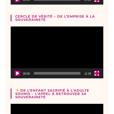
CERCLE DE VÉRITÉ – DE L’EMPRISE À LA
SOUVERAINETÉ
Lecteur
vidéo
00:00
11:20
DE L’ENFANT SACRIFIÉ À L’ADULTE
SOUMIS – L’APPEL À RETROUVER SA
SOUVERAINETÉ
Lecteur
vidéo