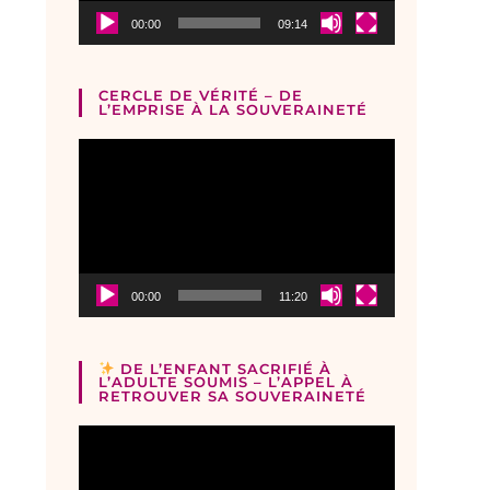
00:00
09:14
CERCLE DE VÉRITÉ – DE
L’EMPRISE À LA SOUVERAINETÉ
Lecteur
vidéo
00:00
11:20
DE L’ENFANT SACRIFIÉ À
L’ADULTE SOUMIS – L’APPEL À
RETROUVER SA SOUVERAINETÉ
Lecteur
vidéo