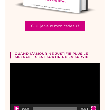
OUI, je veux mon cadeau !
QUAND L’AMOUR NE JUSTIFIE PLUS LE
SILENCE – C’EST SORTIR DE LA SURVIE
Lecteur
vidéo
00:00
09:14