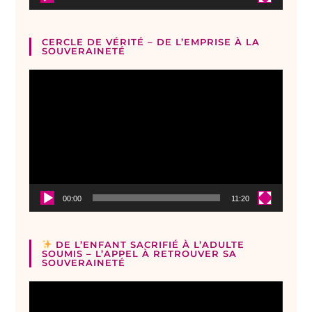
CERCLE DE VÉRITÉ – DE L’EMPRISE À LA
SOUVERAINETÉ
Lecteur
vidéo
00:00
11:20
DE L’ENFANT SACRIFIÉ À L’ADULTE
SOUMIS – L’APPEL À RETROUVER SA
SOUVERAINETÉ
Lecteur
vidéo