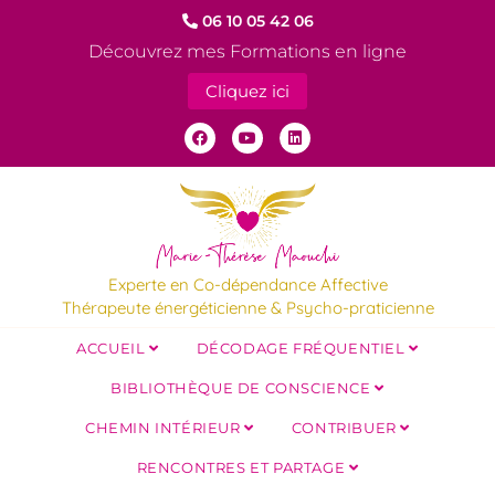
06 10 05 42 06
Découvrez mes Formations en ligne
Cliquez ici
Experte en Co-dépendance Affective
Thérapeute énergéticienne & Psycho-praticienne
ACCUEIL
DÉCODAGE FRÉQUENTIEL
BIBLIOTHÈQUE DE CONSCIENCE
CHEMIN INTÉRIEUR
CONTRIBUER
RENCONTRES ET PARTAGE