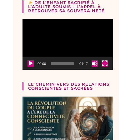
DE L’ENFANT SACRIFIÉ À
L’ADULTE SOUMIS – L’APPEL À
RETROUVER SA SOUVERAINETÉ
Lecteur
vidéo
00:00
04:17
LE CHEMIN VERS DES RELATIONS
CONSCIENTES ET SACRÉES