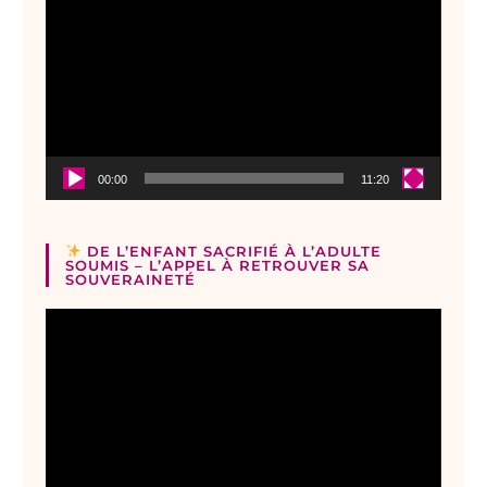
vidéo
00:00
11:20
DE L’ENFANT SACRIFIÉ À L’ADULTE
SOUMIS – L’APPEL À RETROUVER SA
SOUVERAINETÉ
Lecteur
vidéo