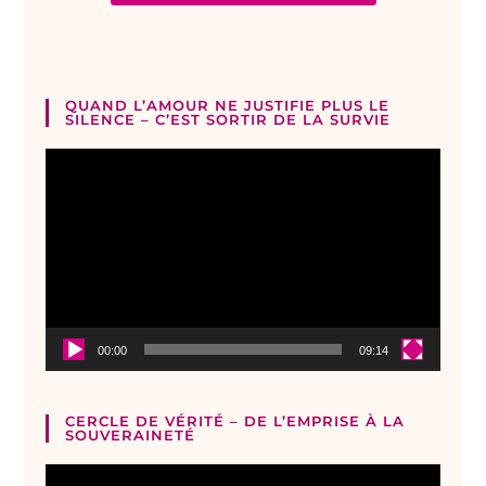
QUAND L’AMOUR NE JUSTIFIE PLUS LE
SILENCE – C’EST SORTIR DE LA SURVIE
Lecteur
vidéo
00:00
09:14
CERCLE DE VÉRITÉ – DE L’EMPRISE À LA
SOUVERAINETÉ
Lecteur