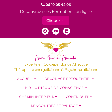
06 10 05 42 06
Découvrez mes Formations en ligne
Cliquez ici
Experte en Co-dépendance Affective
Thérapeute énergéticienne & Psycho-praticienne
ACCUEIL
DÉCODAGE FRÉQUENTIEL
BIBLIOTHÈQUE DE CONSCIENCE
CHEMIN INTÉRIEUR
CONTRIBUER
RENCONTRES ET PARTAGE