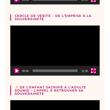
CERCLE DE VÉRITÉ – DE L’EMPRISE À LA
SOUVERAINETÉ
Lecteur
vidéo
00:00
11:20
DE L’ENFANT SACRIFIÉ À L’ADULTE
SOUMIS – L’APPEL À RETROUVER SA
SOUVERAINETÉ
Lecteur
vidéo