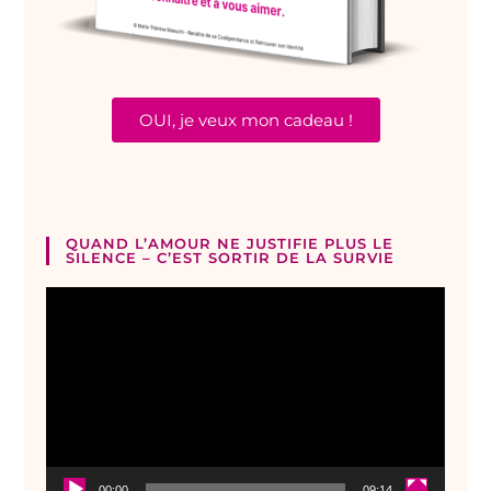
OUI, je veux mon cadeau !
QUAND L’AMOUR NE JUSTIFIE PLUS LE
SILENCE – C’EST SORTIR DE LA SURVIE
Lecteur
vidéo
00:00
09:14