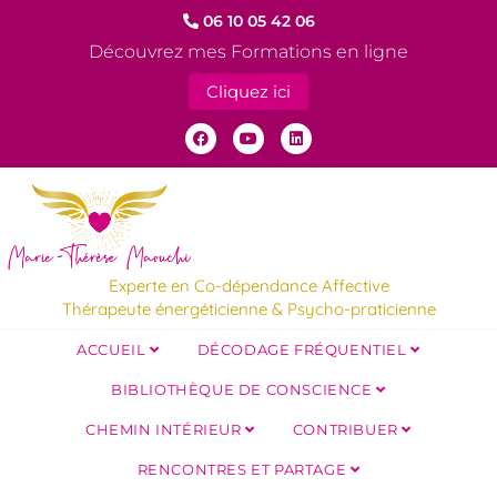
06 10 05 42 06
Découvrez mes Formations en ligne
Cliquez ici
Experte en Co-dépendance Affective
Thérapeute énergéticienne & Psycho-praticienne
ACCUEIL
DÉCODAGE FRÉQUENTIEL
BIBLIOTHÈQUE DE CONSCIENCE
CHEMIN INTÉRIEUR
CONTRIBUER
RENCONTRES ET PARTAGE