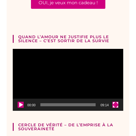
OUI, je veux mon cadeau !
QUAND L’AMOUR NE JUSTIFIE PLUS LE
SILENCE – C’EST SORTIR DE LA SURVIE
Lecteur
vidéo
00:00
09:14
CERCLE DE VÉRITÉ – DE L’EMPRISE À LA
SOUVERAINETÉ