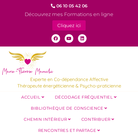
06 10 05 42 06
Découvrez mes Formations en ligne
Cliquez ici
Experte en Co-dépendance Affective
Thérapeute énergéticienne & Psycho-praticienne
ACCUEIL
DÉCODAGE FRÉQUENTIEL
BIBLIOTHÈQUE DE CONSCIENCE
CHEMIN INTÉRIEUR
CONTRIBUER
RENCONTRES ET PARTAGE