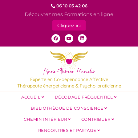
06 10 05 42 06
Découvrez mes Formations en ligne
Cliquez ici
Experte en Co-dépendance Affective
Thérapeute énergéticienne & Psycho-praticienne
ACCUEIL
DÉCODAGE FRÉQUENTIEL
BIBLIOTHÈQUE DE CONSCIENCE
CHEMIN INTÉRIEUR
CONTRIBUER
RENCONTRES ET PARTAGE