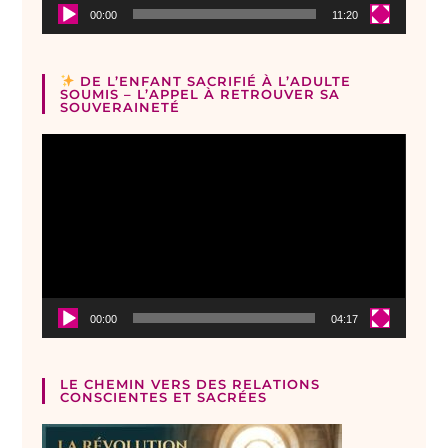
00:00
11:20
DE L’ENFANT SACRIFIÉ À L’ADULTE
SOUMIS – L’APPEL À RETROUVER SA
SOUVERAINETÉ
Lecteur
vidéo
00:00
04:17
LE CHEMIN VERS DES RELATIONS
CONSCIENTES ET SACRÉES